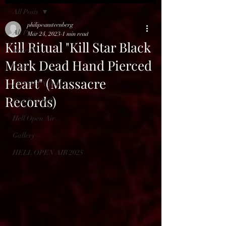
All Posts
philipvansteenberg
All Posts
Mar 24, 2023
1 min read
Kill Ritual "Kill Star Black
Reviews
Mark Dead Hand Pierced
News
Heart" (Massacre
BENELUX feed
Records)
Bands in Hell
Hell Open Air
Gallery
HELL OPEN AIR 2025