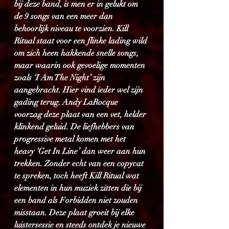
bij deze band, is men er in gelukt om 
de 9 songs van een meer dan 
behoorlijk niveau te voorzien. Kill 
Ritual staat voor een flinke lading wild 
om zich heen hakkende snelle songs, 
maar waarin ook gevoelige momenten 
zoals ‘I Am The Night’ zijn 
aangebracht. Hier vind ieder wel zijn 
gading terug. Andy LaRocque 
voorzag deze plaat van een vet, helder 
klinkend geluid. De liefhebbers van 
progressive metal komen met het 
heavy ‘Get In Line’ dan weer aan hun 
trekken. Zonder echt van een copycat 
te spreken, toch heeft Kill Ritual wat 
elementen in hun muziek zitten die bij 
een band als Forbidden niet zouden 
misstaan. Deze plaat groeit bij elke 
luistersessie en steeds ontdek je nieuwe 