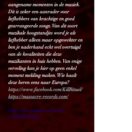
aangename momenten in de muziek. 
Dit is zeker een aanrader voor 
liefhebbers van krachtige en goed 
gearrangeerde songs. Van dit soort 
muzikale hoogstandjes word je als 
liefhebber alleen maar opgewekter en 
ben je naderhand echt wel overtuigd 
van de kwaliteiten die deze 
muzikanten in huis hebben. Van enige 
verveling kan je hier op geen enkel 
moment melding maken. Wie haalt 
deze heren eens naar Europa?
https://www.facebook.com/KillRitual/
https://massacre-records.com/
https://www.youtube.com/watch?
v=LlEHJizW9Og