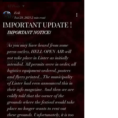
All Posts
Erik
All Posts
Jan 29, 2025
2 min read
IMPORTANT UPDATE !
Reviews
IMPORTANT NOTICE
I
News
BENELUX feed
As you may have heard from some 
press outlets, HELL OPEN AIR will 
Bands in Hell
not take place in Linter as initially 
Hell Open Air
intended. All permits were in order, all 
logistics equipment ordered, posters 
Gallery
and flyers printed... The municipality 
HELL OPEN AIR 2025
of Linter had even announced this in 
their info magazine. And then we are 
coldly told that the owner of the 
grounds where the festival would take 
place no longer wants to rent out 
these grounds. Unfortunately, it is too 