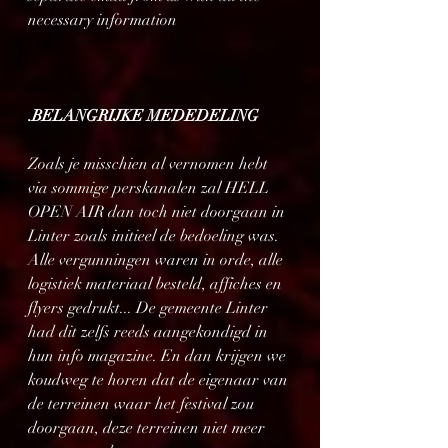
necessary information
.BELANGRIJKE MEDEDELING
Zoals je misschien al vernomen hebt 
via sommige perskanalen zal HELL 
OPEN AIR dan toch niet doorgaan in 
Linter zoals initieel de bedoeling was. 
Alle vergunningen waren in orde, alle 
logistiek materiaal besteld, affiches en 
flyers gedrukt... De gemeente Linter 
had dit zelfs reeds aangekondigd in 
hun info magazine. En dan krijgen we 
koudweg te horen dat de eigenaar van 
de terreinen waar het festival zou 
doorgaan, deze terreinen niet meer 