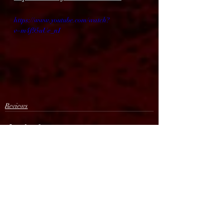
https://www.youtube.com/watch?
v=m4f95uUe_nI
Reviews
Recent Posts
See All