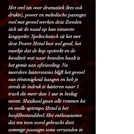
Met veel zin voor dramatiek (lees ook 
drukte), power en melodische passages 
voel met gevoel werken deze Zweden 
zich uit de naad op hun nieuwste 
langspeler. Speltechnisch zit het met 
deze Power Metal best wel goed, het 
euveltje dat de kop opsteekt en de 
kwaliteit wat naar beneden haalt is 
het gemis aan afwisseling. Na 
meerdere luistersessies blijft het gevoel 
van ééntonigheid hangen en heb je 
steeds de indruk te luisteren naar 1 
track die meer dan 1 uur in beslag 
neemt. Muzikaal gaan alle remmen los 
en snelle uptempo Metal is het 
hoofdbestanddeel. Het enthousiamse 
dat ten toon word gebracht doet 
sommige passages soms verzanden in 