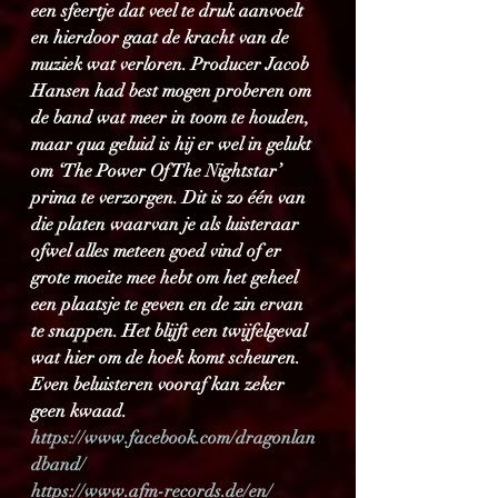
een sfeertje dat veel te druk aanvoelt 
en hierdoor gaat de kracht van de 
muziek wat verloren. Producer Jacob 
Hansen had best mogen proberen om 
de band wat meer in toom te houden, 
maar qua geluid is hij er wel in gelukt 
om ‘The Power Of The Nightstar’ 
prima te verzorgen. Dit is zo één van 
die platen waarvan je als luisteraar 
ofwel alles meteen goed vind of er 
grote moeite mee hebt om het geheel 
een plaatsje te geven en de zin ervan 
te snappen. Het blijft een twijfelgeval 
wat hier om de hoek komt scheuren. 
Even beluisteren vooraf kan zeker 
geen kwaad.
https://www.facebook.com/dragonlan
dband/
https://www.afm-records.de/en/