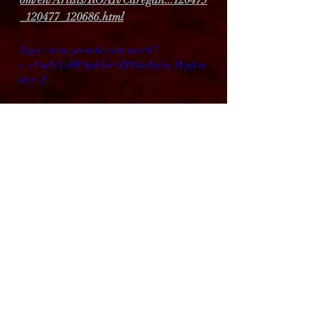
om/en/Artists/ROAR/Caregah:::120475
_120477_120686.html
https://www.youtube.com/watch?
v=rUm0yYsJW9g&list=RD3twbyi5nAVg&in
dex=2
Reviews
Recent Posts
See All