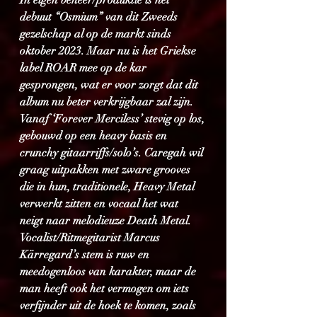
In eigen beheer/produktie is het 
debuut “Osmium” van dit Zweeds 
gezelschap al op de markt sinds 
oktober 2023. Maar nu is het Griekse 
label ROAR mee op de kar 
gesprongen, wat er voor zorgt dat dit 
album nu beter verkrijgbaar zal zijn. 
Vanaf ‘Forever Merciless’ stevig op los, 
gebouwd op een heavy basis en 
crunchy gitaarriffs/solo’s. Caregah wil 
graag uitpakken met zware grooves 
die in hun, traditionele, Heavy Metal 
verwerkt zitten en vocaal het wat 
neigt naar melodieuze Death Metal. 
Vocalist/Ritmegitarist Marcus 
Kärregard’s stem is ruw en 
meedogenloos van karakter, maar de 
man heeft ook het vermogen om iets 
verfijnder uit de hoek te komen, zoals 