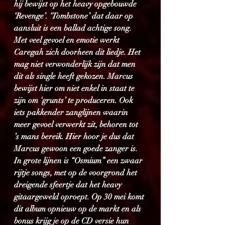
hij bewijst op het heavy opgebouwde 
‘Revenge’. ‘Tombstone’ dat daar op 
aansluit is een ballad achtige song. 
Met veel gevoel en emotie werkt 
Caregah zich doorheen dit liedje. Het 
mag niet verwonderlijk zijn dat men 
dit als single heeft gekozen. Marcus 
bewijst hier om niet enkel in staat te 
zijn om ‘grunts’ te produceren. Ook 
iets pakkender zanglijnen waarin 
meer gevoel verwerkt zit, behoren tot 
’s mans bereik. Hier hoor je dus dat 
Marcus gewoon een goede zanger is. 
In grote lijnen is “Osmium” een zwaar 
rijtje songs, met op de voorgrond het 
dreigende sfeertje dat het heavy 
gitaargeweld oproept. Op 30 mei komt 
dit album opnieuw op de markt en als 
bonus krijg je op de CD versie hun 