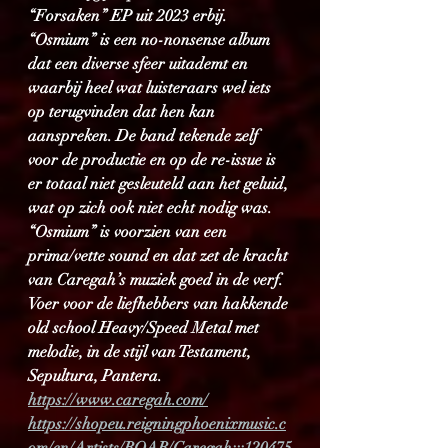
“Forsaken” EP uit 2023 erbij. 
“Osmium” is een no-nonsense album 
dat een diverse sfeer uitademt en 
waarbij heel wat luisteraars wel iets 
op terugvinden dat hen kan 
aanspreken. De band tekende zelf 
voor de productie en op de re-issue is 
er totaal niet gesleuteld aan het geluid, 
wat op zich ook niet echt nodig was. 
“Osmium” is voorzien van een 
prima/vette sound en dat zet de kracht 
van Caregah’s muziek goed in de verf. 
Voer voor de liefhebbers van hakkende 
old school Heavy/Speed Metal met 
melodie, in de stijl van Testament, 
Sepultura, Pantera.
https://www.caregah.com/
https://shopeu.reigningphoenixmusic.c