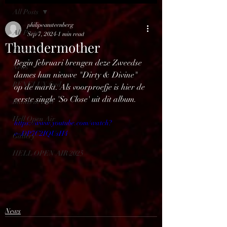
All Posts
philipvansteenberg
All Posts
Sep 7, 2024
1 min read
Thundermother
Reviews
Begin februari brengen deze Zweedse 
News
dames hun nieuwe "Dirty & Divine" 
BENELUX feed
op de markt. Als voorproefje is hier de 
eerste single 'So Close' uit dit album.
Bands in Hell
Hell Open Air
https://www.youtube.com/watch?
v=DP7C2IQUsH4
Gallery
HELL OPEN AIR 2025
News