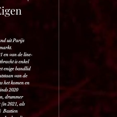
Eigen
d uit Parijs 
markt. 
1 en van de line-
tbracht is enkel 
et enige bandlid 
ntstaan van de 
as het komen en 
inds 2020 
en, drummer 
(in 2021, als 
  Bastien 