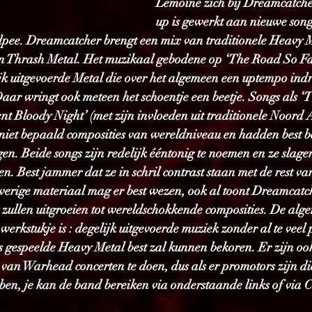
Lemoine zich bij Dreamcatcher
up is gewerkt aan nieuwe son
elpee. Dreamcatcher brengt een mix van traditionele Heavy M
n Thrash Metal. Het muzikaal gebodene op ‘The Road So Far’
ijk uitgevoerde Metal die over het algemeen een uptempo indr
Daar wringt ook meteen het schoentje een beetje. Songs als ‘
ent Bloody Night’ (met zijn invloeden uit traditionele Noord
niet bepaald composities van wereldniveau en hadden best be
. Beide songs zijn redelijk ééntonig te noemen en ze slagen 
n. Best jammer dat ze in schril contrast staan met de rest va
overige materiaal mag er best wezen, ook al toont Dreamcatc
t zullen uitgroeien tot wereldschokkende composities. De al
 werkstukje is : degelijk uitgevoerde muziek zonder al te veel
s gespeelde Heavy Metal best zal kunnen bekoren. Er zijn o
van Warhead concerten te doen, dus als er promotors zijn die
en, je kan de band bereiken via onderstaande links of via C