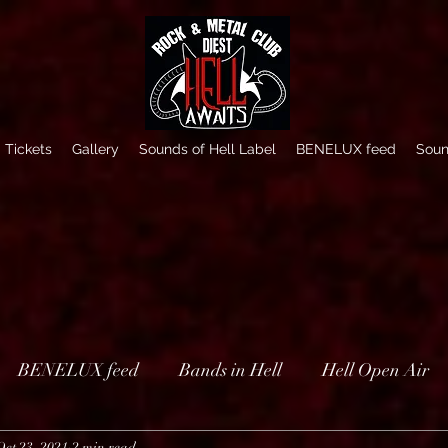
Tickets
Gallery
Sounds of Hell Label
BENELUX feed
Soun
BENELUX feed
Bands in Hell
Hell Open Air
Oct 23, 2021
2 min read