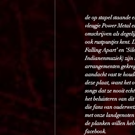
de op stapel staande 
vleugje Power Metal e
omschrijven als degel
ook rustpuntjes kent. 
Falling Apart’ en ‘Sil
Indianenmuziek) zijn 
arrangementen gekregen
aandacht vast te houde
deze plaat, want het 
songs dat ze nooit ech
het beluisteren van dit
die fans van ouderwet
met onze landgenoten 
de planken willen hebb
facebook.