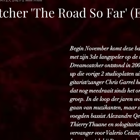
cher 'The Road So Far' (
Begin November komt deze ban
met zijn 3de langspeler op de 
Dreamcatcher ontstond in 200
up die vorige 2 studioplaten ui
gitarist/zanger Chris Garrel h
dat nog meedraait sinds het o
groep. In de loop der jaren w
gaan van muzikanten, maar s
voegden bassist Alexandre Q
Thierry Thuane en sologitarist 
vervanger voor Valerio Celani)