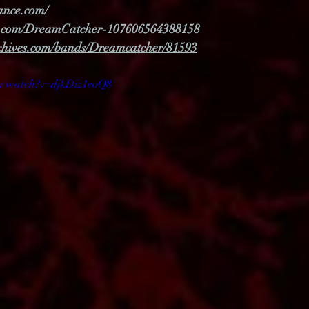
ance.com/
k.com/DreamCatcher-107606564388158
chives.com/bands/Dreamcatcher/81593
om/watch?v=djkDiz1eoQ8