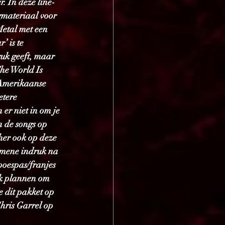
. In deze line-
gmateriaal voor 
etal met een 
 is te 
uk geeft, maar 
The World Is 
 Amerikaanse 
tere 
er niet in om je 
n de songs op 
her ook op deze 
gemene indruk na 
 poespas/franjes 
ok plannen om 
 dit pakket op 
hris Garrel op 