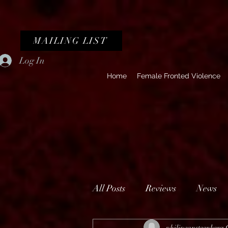
MAILING LIST
Log In
Home
Female Fronted Violence
All Posts
Reviews
News
philipvansteenberg