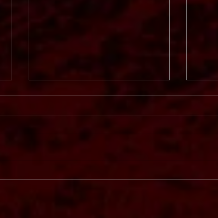
Dreamcatcher 'Bleeding
The 
Heart' (Eigen Beheer)
(Mas