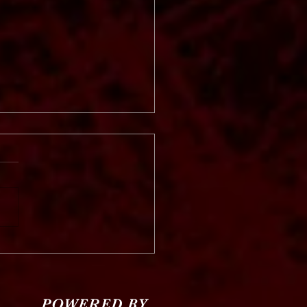
Other "Alienated"
sacre Records)
POWERED BY