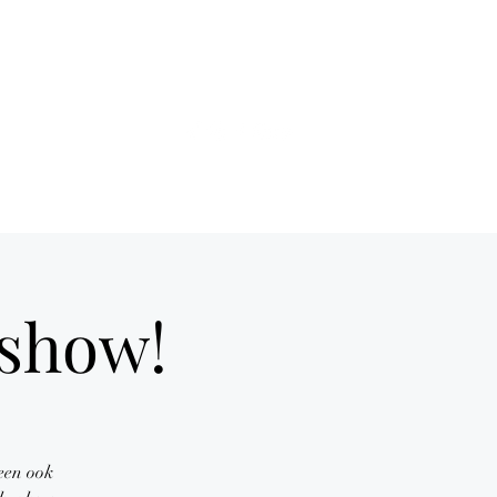
ds of Hell telex
More
 show!
reen ook