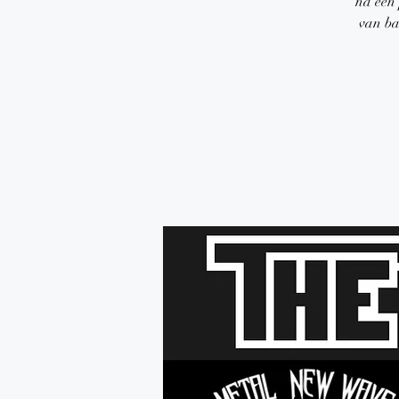
na een 
van ba