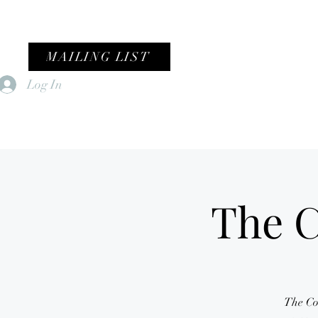
MAILING LIST
Log In
Home
Female Fronted Violence
The C
The Cov