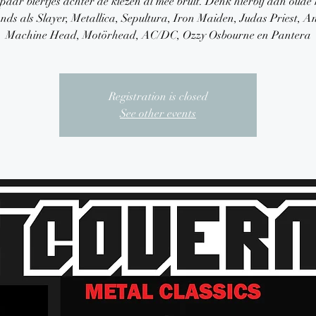
paar biertjes achter de kiezen al mee brult. Denk hierbij aan oude
nds als Slayer, Metallica, Sepultura, Iron Maiden, Judas Priest, A
Machine Head, Motörhead, AC/DC, Ozzy Osbourne en Pantera
Registration is closed
See other events