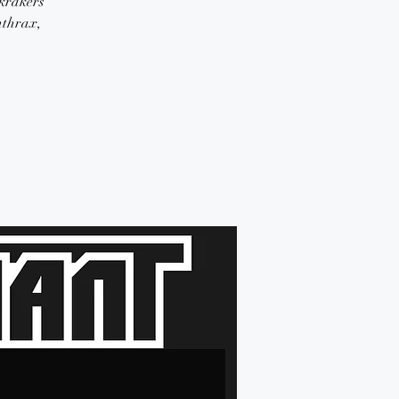
 krakers
nthrax,