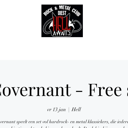
Tickets
Gallery
Sounds of Hell Label
BENELUX feed
Soun
overnant - Free
vr 13 jan
  |  
Hell
ernant speelt een set vol hardrock- en metal klassiekers, die iede