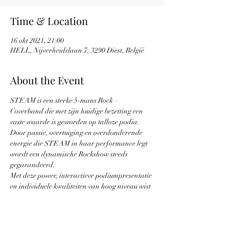
Time & Location
16 okt 2021, 21:00
HELL, Nijverheidslaan 7, 3290 Diest, België
About the Event
STEAM is een sterke 5-mans Rock – 
Coverband die met zijn huidige bezetting een 
vaste waarde is geworden op talloze podia.
Door passie, overtuiging en overdonderende 
energie die STEAM in haar performance legt 
wordt een dynamische Rockshow steeds 
gegarandeerd.
Met deze power, interactieve podiumpresentatie 
en individuele kwaliteiten van hoog niveau wist 
STEAM zich als publiekswinnaar in 2014 te 
plaatsen als finalist in de Grand Final van 
‘The Clash of the Coverbands Benelux ‘.