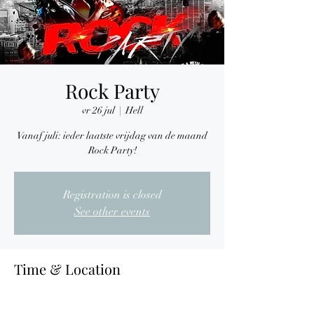
Rock Party
vr 26 jul
  |  
Hell
Vanaf juli: ieder laatste vrijdag van de maand
Rock Party!
Registration is closed
See other events
Time & Location
26 jul 2024, 21:00
Hell, Nijverheidslaan 7, 3290 Diest, Belgium