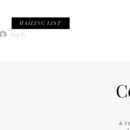
MAILING LIST
Log In
Home
Female Fronted Violence
C
Is 'I