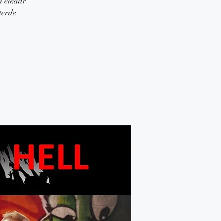
n elkaar
terde