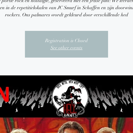
 portie rock en nostalgie, geserveerd met een frisse pint! We leerde
en in de repetitielokalen van JC Smurf in Schaffen en zijn doorwin
rockers. Ons palmares wordt gekleurd door verschillende hed
Registration is Closed
See other events