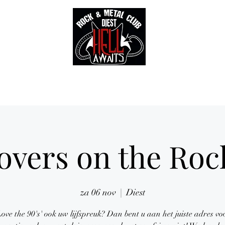
Tickets
Gallery
Sounds of Hell Label
BENELUX feed
Soun
overs on the Roc
za 06 nov
  |  
Diest
 Love the 90's' ook uw lijfspreuk? Dan bent u aan het juiste adres vo